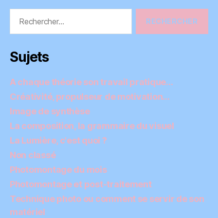
Rechercher :
Sujets
A chaque théorie son travail pratique…
Créativité, propulseur de motivation…
Image de synthèse
La composition, la grammaire du visuel
La Lumière, c'est quoi ?
Non classé
Photomontage du mois
Photomontage et post-traitement
Technique photo ou comment se servir de son
matériel