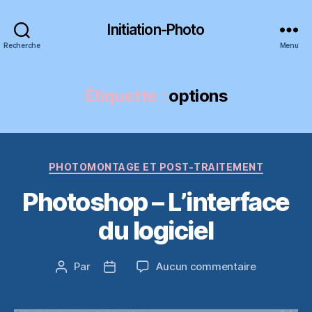
Initiation-Photo
Recherche
Menu
Étiquette :
options
Catégories
PHOTOMONTAGE ET POST-TRAITEMENT
Photoshop – L’interface
du logiciel
sur
Par
Aucun commentaire
Auteur
Date
Photoshop
de
de
–
l’article
l’article
L’interface