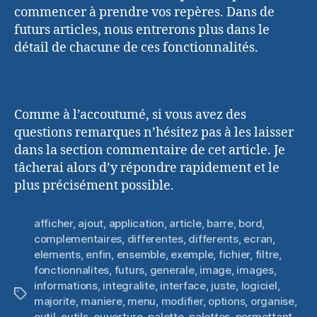
commencer à prendre vos repères. Dans de
futurs articles, nous entrerons plus dans le
détail de chacune de ces fonctionnalités.
Comme à l’accoutumé, si vous avez des
questions remarques n’hésitez pas à les laisser
dans la section commentaire de cet article. Je
tâcherai alors d’y répondre rapidement et le
plus précisément possible.
afficher
,
ajout
,
application
,
article
,
barre
,
bord
,
complementaires
,
differentes
,
differents
,
ecran
,
elements
,
enfin
,
ensemble
,
exemple
,
fichier
,
filtre
,
fonctionnalites
,
futurs
,
generale
,
image
,
images
,
informations
,
integralite
,
interface
,
juste
,
logiciel
,
Étiquettes
majorite
,
maniere
,
menu
,
modifier
,
options
,
organise
,
outil
,
outils
,
ouverture
,
palette
,
palettes
,
permettant
,