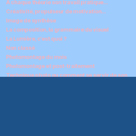
A chaque théorie son travail pratique…
Créativité, propulseur de motivation…
Image de synthèse
La composition, la grammaire du visuel
La Lumière, c'est quoi ?
Non classé
Photomontage du mois
Photomontage et post-traitement
Technique photo ou comment se servir de son
matériel
Conditions générales d’utilisation
© 2026
Initiation-Photo
Haut
↑