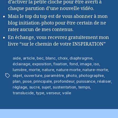
d’activer la petite cloche pour être averti à
chaque parution d’une nouvelle vidéo.
Mais le top du top est de vous abonner à mon
blog initiation-photo pour être certain de ne
rater aucun de mes contenus.
En échange, vous recevrez gratuitement mon
livre “sur le chemin de votre INSPIRATION”
aide
,
article
,
bec
,
blanc
,
choix
,
diaphragme
,
éclairage
,
exposition
,
fixation
,
fond
,
image
,
iso
,
lumière
,
morte
,
nature
,
nature morte
,
nature-morte
,
objet
,
ouverture
,
paramètre
,
photo
,
photographie
,
Étiquettes
plan
,
pose
,
principale
,
profondeur
,
puissance
,
réaliser
,
réglage
,
sucre
,
sujet
,
sustentation
,
temps
,
translucide
,
type
,
verseur
,
voile