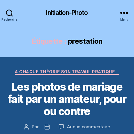
Initiation-Photo
Recherche
Menu
Étiquette :
prestation
Catégories
A CHAQUE THÉORIE SON TRAVAIL PRATIQUE...
Les photos de mariage
fait par un amateur, pour
ou contre
sur
Par
Aucun commentaire
Auteur
Date
Les
de
de