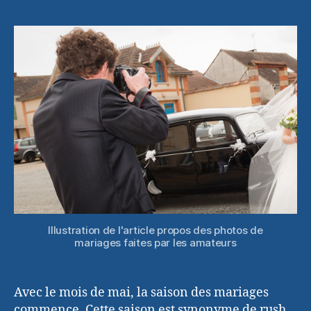
photos
l’article
l’article
de
mariage
fait
par
un
amateur,
pour
ou
contre
Illustration de l'article propos des photos de
mariages faites par les amateurs
Avec le mois de mai, la saison des mariages
commence. Cette saison est synonyme de rush