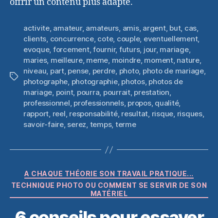
offrir un contenu plus adapté.
activite
,
amateur
,
amateurs
,
amis
,
argent
,
but
,
cas
,
clients
,
concurrence
,
cote
,
couple
,
eventuellement
,
evoque
,
forcement
,
fournir
,
futurs
,
jour
,
mariage
,
maries
,
meilleure
,
meme
,
moindre
,
moment
,
nature
,
niveau
,
part
,
pense
,
perdre
,
photo
,
photo de mariage
,
Étiquettes
photographe
,
photographie
,
photos
,
photos de
mariage
,
point
,
pourra
,
pourrait
,
prestation
,
professionnel
,
professionnels
,
propos
,
qualité
,
rapport
,
reel
,
responsabilité
,
resultat
,
risque
,
risques
,
savoir-faire
,
serez
,
temps
,
terme
Catégories
A CHAQUE THÉORIE SON TRAVAIL PRATIQUE...
TECHNIQUE PHOTO OU COMMENT SE SERVIR DE SON
MATÉRIEL
6 conseils pour essayer